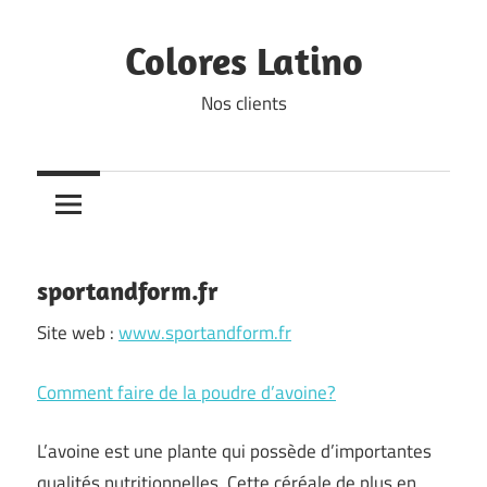
Skip
to
Colores Latino
content
Nos clients
sportandform.fr
Site web :
www.sportandform.fr
Comment faire de la poudre d’avoine?
L’avoine est une plante qui possède d’importantes
qualités nutritionnelles. Cette céréale de plus en